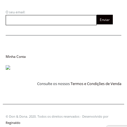
O seu email:
SERVIÇO AO CLIENTE
Minha Conta
Consulte os nossos
Termos e Condições de Venda
© Don & Dona. 2020. Todos os direitos reservados - Desenvolvido por
Reginaldo