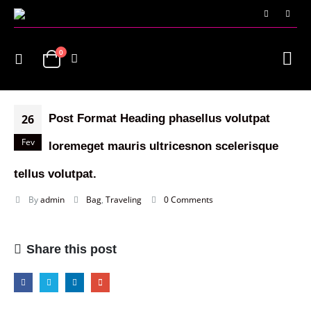
0
26
Post Format Heading phasellus volutpat
Fev
loremeget mauris ultricesnon scelerisque
tellus volutpat.
By
admin
Bag
,
Traveling
0 Comments
Share this post